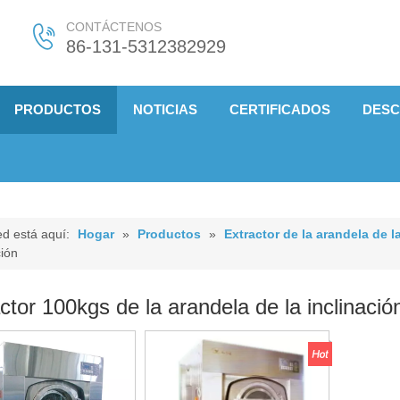
CONTÁCTENOS
86-131-5312382929
PRODUCTOS
NOTICIAS
CERTIFICADOS
DES
d está aquí:
Hogar
»
Productos
»
Extractor de la arandela de l
ción
ctor 100kgs de la arandela de la inclinació