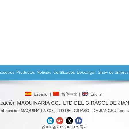
nosotros
Productos
Noticias
Certificados
Descargar
Show de empres
Español
|
简体中文
|
English
icación MAQUINARIA CO., LTD DEL GIRASOL DE JI
Fabricación MAQUINARIA CO., LTD DEL GIRASOL DE JIANGSU todos l
苏ICP备2023005979号-1