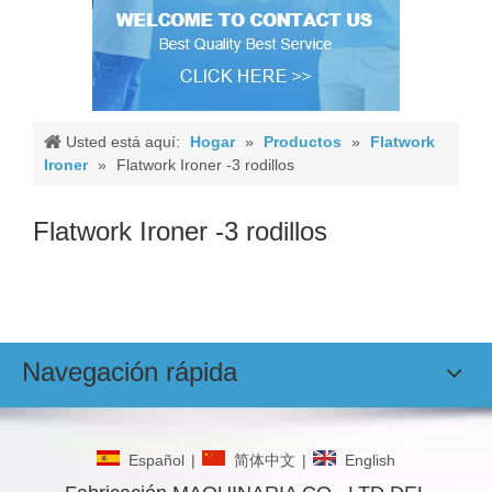
Usted está aquí:
Hogar
»
Productos
»
Flatwork
Ironer
»
Flatwork Ironer -3 rodillos
Flatwork Ironer -3 rodillos
Navegación rápida
Español
|
简体中文
|
English