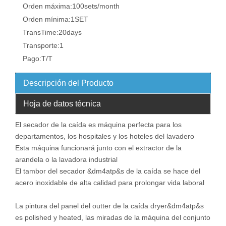
Orden máxima:
100sets/month
Orden mínima:
1SET
TransTime:
20days
Transporte:
1
Pago:
T/T
Descripción del Producto
Hoja de datos técnica
El secador de la caída es máquina perfecta para los
departamentos, los hospitales y los hoteles del lavadero
Esta máquina funcionará junto con el extractor de la
arandela o la lavadora industrial
El tambor del secador &dm4atp&s de la caída se hace del
acero inoxidable de alta calidad para prolongar vida laboral
La pintura del panel del outter de la caída dryer&dm4atp&s
es polished y heated, las miradas de la máquina del conjunto