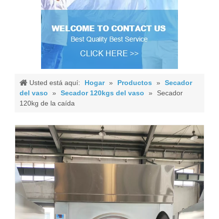
Usted está aquí:
Hogar
»
Productos
»
Secador
del vaso
»
Secador 120kgs del vaso
»
Secador
120kg de la caída