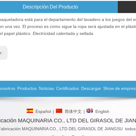
Descripción Del Producto
aquetadora está para el departamento del lavadero a los juegos del 
 en una vez. El proceso es como sigue la ropa será ajustada en el plás
l papel plástico. Electricidad calentada y sellada
or:
nosotros
Productos
Noticias
Certificados
Descargar
Show de empres
Español
|
简体中文
|
English
icación MAQUINARIA CO., LTD DEL GIRASOL DE JI
Fabricación MAQUINARIA CO., LTD DEL GIRASOL DE JIANGSU todos l