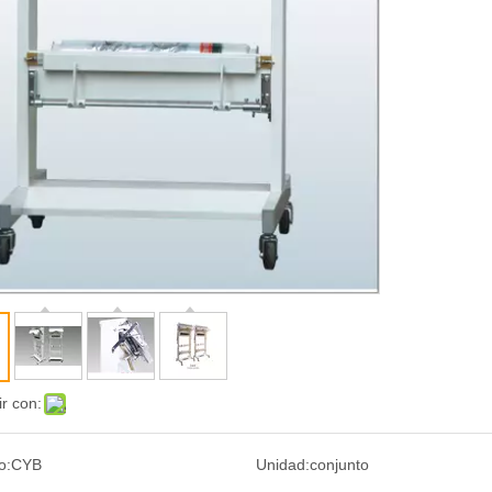
r con:
o:
CYB
Unidad:
conjunto